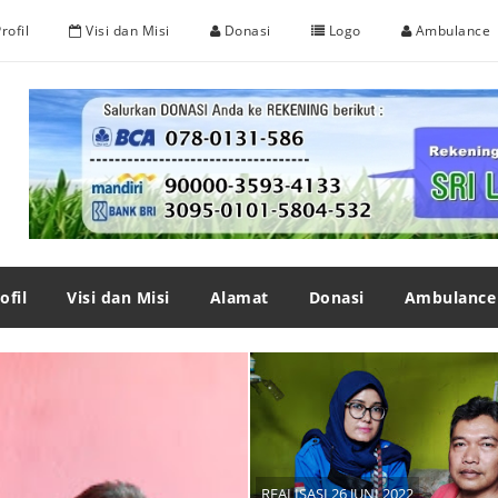
rofil
Visi dan Misi
Donasi
Logo
Ambulance
ofil
Visi dan Misi
Alamat
Donasi
Ambulance
REALISASI 26 JUNI 2022