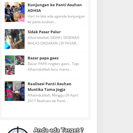
Kunjungan ke Panti Asuhan
ADHSA
Hari ini kita ada agenda kunjungan
ke panti asuhan...
Sidak Pasar Palur
Alhamdulilah SIDAK ( SEDEKAH
IKHLAS DADAKAN ) DI PASAR...
Bazar papa gaes
Bazar PAPA ringkes gaes.. Tapi
Alhamdulillah laris manis...
Realisasi Panti Asuhan
Mustika Tama Jogja
Alhamdulillah, Minggu 09 April
2017 Realisasi ke Panti...