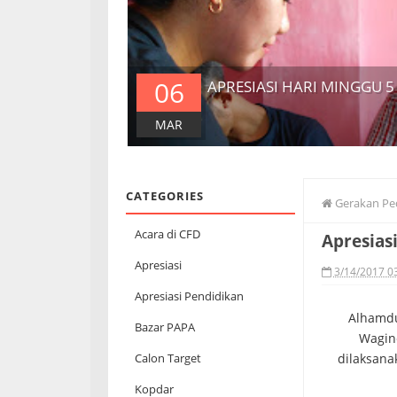
06
APRESIASI HARI MINGGU 5
MAR
CATEGORIES
Gerakan Pe
Acara di CFD
Apresias
Apresiasi
3/14/2017 0
Apresiasi Pendidikan
Alhamdul
Bazar PAPA
Wagin
dilaksana
Calon Target
Kopdar