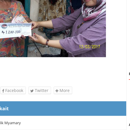
Facebook
Twitter
More
kait
 dik Myamary