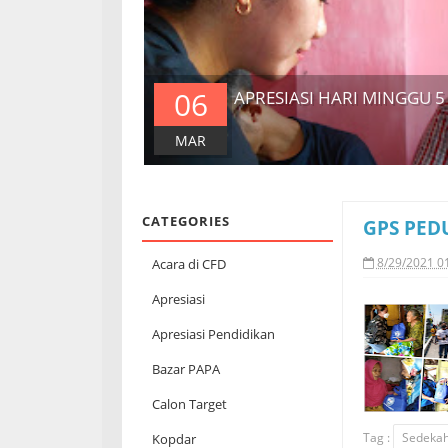
06
APRESIASI HARI MINGGU 5
MAR
CATEGORIES
GPS PEDU
8/29/2021 0
Acara di CFD
Apresiasi
Apresiasi Pendidikan
Bazar PAPA
Calon Target
Tag :
Sedekah
Kopdar