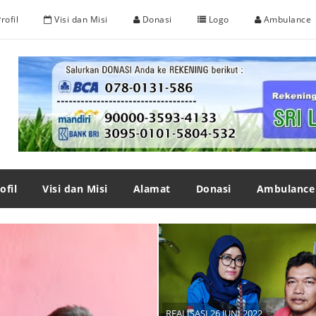
rofil
Visi dan Misi
Donasi
Logo
Ambulance
ofil
Visi dan Misi
Alamat
Donasi
Ambulance
REALISASI 26 JUNI 2022