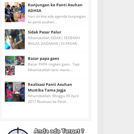
Kunjungan ke Panti Asuhan
ADHSA
Hari ini kita ada agenda kunjungan
ke panti asuhan...
Sidak Pasar Palur
Alhamdulilah SIDAK ( SEDEKAH
IKHLAS DADAKAN ) DI PASAR...
Bazar papa gaes
Bazar PAPA ringkes gaes.. Tapi
Alhamdulillah laris manis...
Realisasi Panti Asuhan
Mustika Tama Jogja
Alhamdulillah, Minggu 09 April
2017 Realisasi ke Panti...