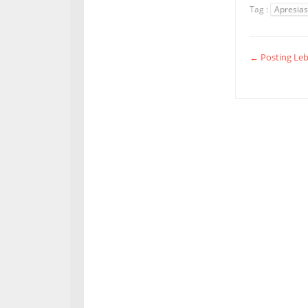
Tag :
Apresias
← Posting Leb