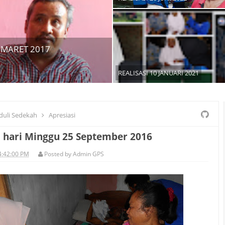
 MARET 2017
REALISASI 10 JANUARI 2021
duli Sedekah
Apresiasi
i hari Minggu 25 September 2016
4:42:00 PM
Posted by
Admin GPS