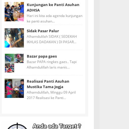
Kunjungan ke Panti Asuhan
ADHSA
Hari ini kita ada agenda kunjungan
ke panti asuhan...
Sidak Pasar Palur
Alhamdulilah SIDAK ( SEDEKAH
IKHLAS DADAKAN ) DI PASAR...
Bazar papa gaes
Bazar PAPA ringkes gaes.. Tapi
Alhamdulillah laris manis...
Realisasi Panti Asuhan
Mustika Tama Jogja
Alhamdulillah, Minggu 09 April
2017 Realisasi ke Panti...