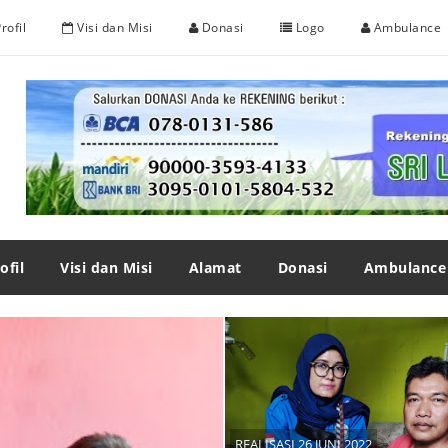
rofil
Visi dan Misi
Donasi
Logo
Ambulance
ofil
Visi dan Misi
Alamat
Donasi
Ambulance
REALISASI 26 JUNI 2022