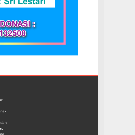
an
anak
 dan
n,
ga.