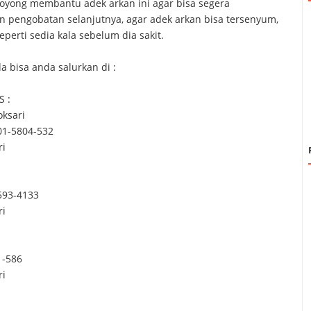
royong membantu adek arkan ini agar bisa segera
 pengobatan selanjutnya, agar adek arkan bisa tersenyum,
eperti sedia kala sebelum dia sakit.
 bisa anda salurkan di :
S :
oksari
01-5804-532
ri
593-4133
ri
1-586
ri