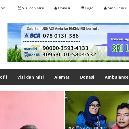
rofil
Visi dan Misi
Donasi
Logo
Ambulance
ofil
Visi dan Misi
Alamat
Donasi
Ambulance
REALISASI 26 JUNI 2022