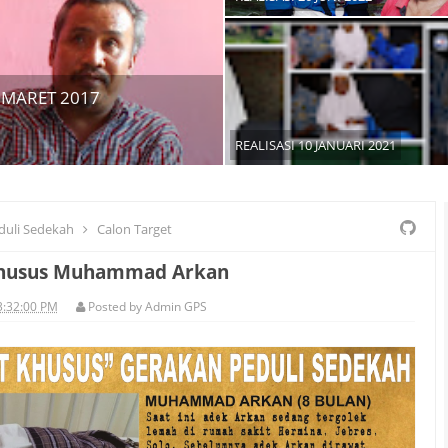
 MARET 2017
REALISASI 10 JANUARI 2021
duli Sedekah
Calon Target
Khusus Muhammad Arkan
3:32:00 PM
Posted by
Admin GPS