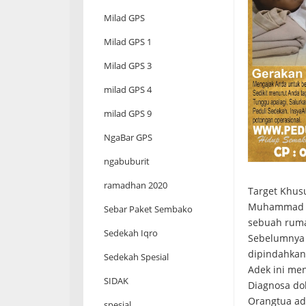
Milad GPS
Milad GPS 1
Milad GPS 3
milad GPS 4
milad GPS 9
NgaBar GPS
ngabuburit
ramadhan 2020
Target Khusu
Muhammad Ar
Sebar Paket Sembako
sebuah rumah
Sedekah Iqro
Sebelumnya a
dipindahkan
Sedekah Spesial
Adek ini men
SIDAK
Diagnosa dok
Orangtua ade
spesial