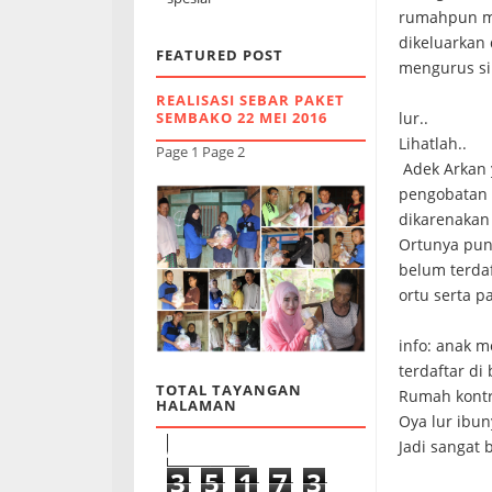
rumahpun ma
dikeluarkan 
FEATURED POST
mengurus si
REALISASI SEBAR PAKET
lur..
SEMBAKO 22 MEI 2016
Lihatlah..
Page 1 Page 2
Adek Arkan 
pengobatan s
dikarenakan 
Ortunya puny
belum terdaf
ortu serta 
info: anak m
terdaftar di 
TOTAL TAYANGAN
Rumah kontr
HALAMAN
Oya lur ibun
Jadi sangat 
3
5
1
7
3