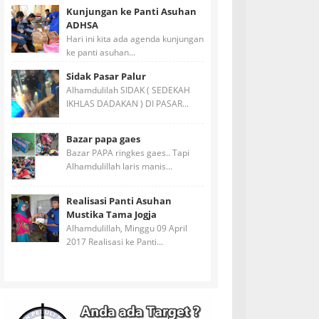
Kunjungan ke Panti Asuhan
ADHSA
Hari ini kita ada agenda kunjungan
ke panti asuhan...
Sidak Pasar Palur
Alhamdulilah SIDAK ( SEDEKAH
IKHLAS DADAKAN ) DI PASAR...
Bazar papa gaes
Bazar PAPA ringkes gaes.. Tapi
Alhamdulillah laris manis...
Realisasi Panti Asuhan
Mustika Tama Jogja
Alhamdulillah, Minggu 09 April
2017 Realisasi ke Panti...